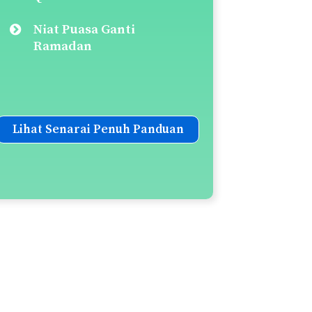
Niat Puasa Ganti
Ramadan
Lihat Senarai Penuh Panduan