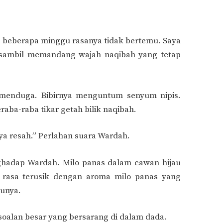
h beberapa minggu rasanya tidak bertemu. Saya
h sambil memandang wajah naqibah yang tetap
 menduga. Bibirnya menguntum senyum nipis.
ba-raba tikar getah bilik naqibah.
aya resah.” Perlahan suara Wardah.
hadap Wardah. Milo panas dalam cawan hijau
 rasa terusik dengan aroma milo panas yang
aunya.
soalan besar yang bersarang di dalam dada.