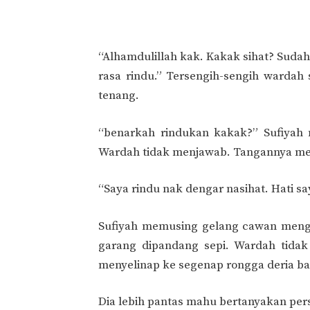
“Alhamdulillah kak. Kakak sihat? Suda
rasa rindu.” Tersengih-sengih warda
tenang.
“benarkah rindukan kakak?” Sufiyah
Wardah tidak menjawab. Tangannya mera
“Saya rindu nak dengar nasihat. Hati s
Sufiyah memusing gelang cawan meng
garang dipandang sepi. Wardah tidak
menyelinap ke segenap rongga deria b
Dia lebih pantas mahu bertanyakan per