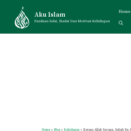
Skip
to
Home
Aku Islam
content
Panduan Solat, Ibadat Dan Motivasi Kehidupan
Home
»
Blog
»
Kehidupan
»
Kerana Allah Sayang, Sebab Itu 