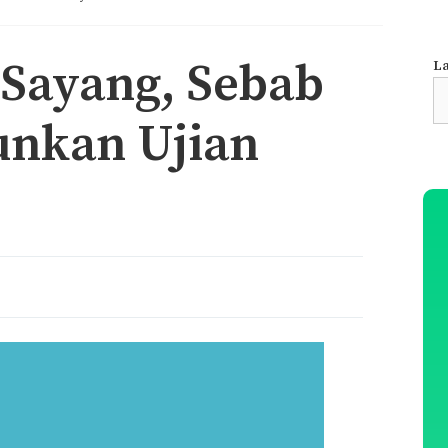
 Sayang, Sebab
La
S
fo
runkan Ujian