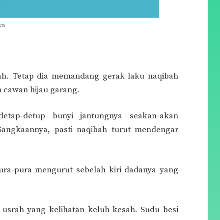
ya
ah. Tetap dia memandang gerak laku naqibah
 cawan hijau garang.
tap-detup bunyi jantungnya seakan-akan
. Sangkaannya, pasti naqibah turut mendengar
pura-pura mengurut sebelah kiri dadanya yang
srah yang kelihatan keluh-kesah. Sudu besi