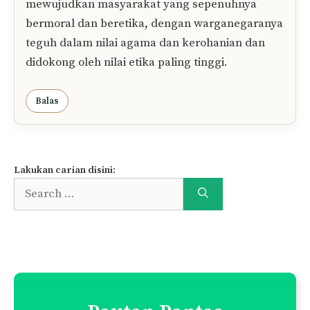
teguh dalam nilai agama dan kerohanian dan
didokong oleh nilai etika paling tinggi.
Balas
WEBMARKA
23/06/2016 at 3:13 PM
Cabaran ketiga yang sering kita hadapi ialah
usaha mewujudkan dan membangunkan
masyarakat demokratik yang matang, yang
mengamalkan satu bentuk demokrasi Malaysia
yang mempunyai persefahaman matang,
berasaskan masyarakat yang boleh menjadi