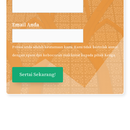
Penulis Jemputan
Suka Apa Yang Anda
Baca?
Daftarkan nama dan email anda
untuk mendapatkan panduan dan
perkongsian berkualiti terus ke
inbox anda secara PERCUMA!