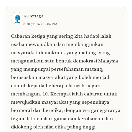
dalam masyarakat, kita mesti meningkatkan
program kita untuk pembangunan sumber
manusia dengan pesatnya. Memang ada
keperluan untuk menjamin kewujudan
masyarakat Bumiputera yang mampu supaya
setaraf dengan masyarakat bukan Bumiputera.
Memang ada keperluan untuk revolusi mental
dan perubahan budaya. Semua tugas untuk
memajukan diri perlu kita lakukan sendiri.
Dalam usaha memperbetul ketidakseimbangan
ekonomi, perlu wujud penekanan penuh untuk
mencapai kemajuan dengan segera serta hasil
yang produktif – pada kos paling rendah dari
segi ekonomi dan masyarakat.
Balas