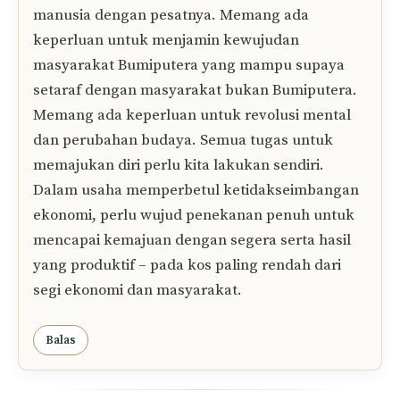
E-
mel
Simpan nama dan e-mel saya dalam pelayar
ini untuk komen saya yang seterusnya.
3 komentar pada “Mengapa kita sering
Mementingkan Hasil daripada Usaha?”
PRO100
06/07/2016 at 12:17 PM
Untuk mencapai matlamat keadilan ekonomi