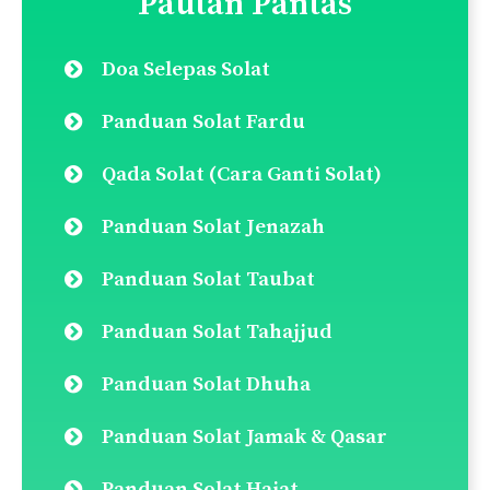
contoh kepada beberapa banyak negara
membangun. 10. Keempat ialah cabaran untuk
mewujudkan masyarakat yang sepenuhnya
bermoral dan beretika, dengan warganegaranya
teguh dalam nilai agama dan kerohanian dan
didokong oleh nilai etika paling tinggi.
Balas
Lakukan carian disini:
Search
for: