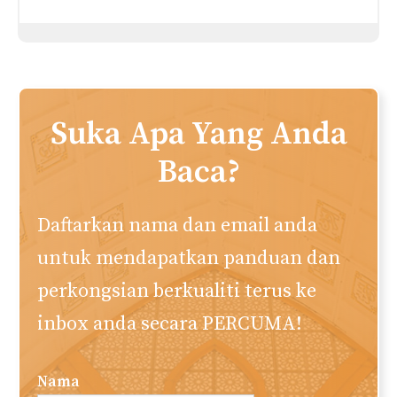
Hati Kita Akan Sentiasa
Teruskan Mengayuh Untuk
Kecewa Jika Kita Berharap
Mencapai Sesuatu
Perkara-Perkara Ini
Kebaikan Dalam Kehidupan
Daripada Orang Lain
Cara Untuk Bahagia:
Bagaimana sikap
judgmental dan suka
menilai orang akan
merosakkan kehidupan?