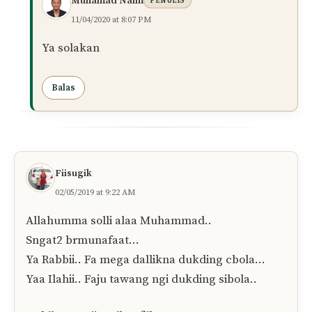
Muhamad Naim
PENULIS
11/04/2020 at 8:07 PM
Ya solakan
Balas
Fiisugik
02/05/2019 at 9:22 AM
Allahumma solli alaa Muhammad..
Sngat2 brmunafaat…
Ya Rabbii.. Fa mega dallikna dukding cbola…
Yaa Ilahii.. Faju tawang ngi dukding sibola..