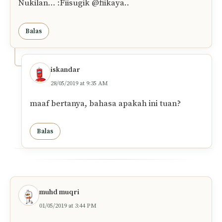
Nukilan… :Fiisugik @fiikaya..
Balas
iskandar
28/05/2019 at 9:35 AM
maaf bertanya, bahasa apakah ini tuan?
Balas
muhd muqri
01/05/2019 at 3:44 PM