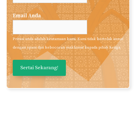
Suka Apa Yang Anda
Baca?
Daftarkan nama dan email anda
untuk mendapatkan panduan dan
perkongsian berkualiti terus ke
inbox anda secara PERCUMA!
Nama