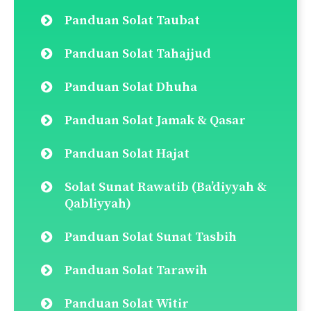
navigation
Lakukan carian disini:
Search
for:
Pautan Pantas
Doa Selepas Solat
Panduan Solat Fardu
Qada Solat (Cara Ganti Solat)
Panduan Solat Jenazah