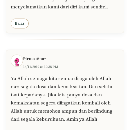
Ya Allah saya ali Iskandar saya menyadari ya
Allah dosa saya banyak banget di satu sisi saya
selalu aja menunda Ninda sholat ampuni saya ya
Allah saya gak tau ya Allah harus gimana bantu
hamba ya Allah hamba pusing harus gimana
Balas
Satria ad
05/12/2020 at 1:12 PM
Ya Allah ampunilah kami atas segala kesalahan
dan dosa dosa. Kami tahu, kami hanyalah
manusia yang tidak akan lepas dari kesalahan.