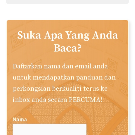
Taubat Daripada Zina &
Terlanjur (Panduan
Lengkap)
Muhamad Naim
Penulis utama dan ketua editor. Menubuhkan
web akuislam.com semenjak tahun 2010. Saya
berharap laman web ini memberi manfaat
kepada anda semua. Semoga Allah redha.