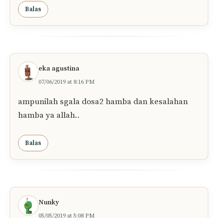
Dan kami tahu hanya engkaulah yang bisa
menyelamatkan kami dari diri kami sendiri..
Balas
Firma Ainur
14/11/2019 at 12:38 PM
Ya Allah semoga kita semua dijaga oleh Allah
dari segala dosa dan kemaksiatan. Dan selalu
taat kepadanya. Jika kita punya dosa dan
kemaksiatan segera diingatkan kembali oleh
Allah untuk memohon ampun dan berlindung
dari segala keburukuan. Amin ya Allah