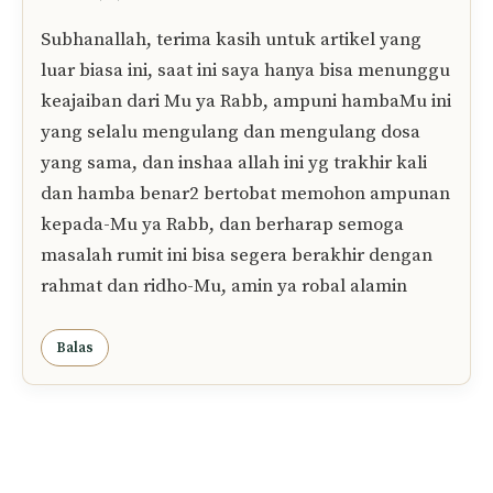
Balas
eka agustina
07/06/2019 at 8:16 PM
ampunilah sgala dosa2 hamba dan kesalahan
hamba ya allah..
Balas
Nunky