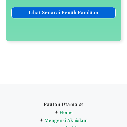
Panduan Solat Sunat Tahiyatul
Masjid
Panduan Solat Sunat Fajar
Senarai Solat-Solat Sunat
Senarai Doa-Doa Harian
Panduan Taubat Nasuha
Panduan Melaksanakan
Qiamullail
Niat Puasa Ganti Ramadan