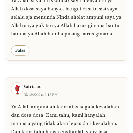
menyadarinya .. dan hamba sangat takut akan
api neraka yang telah kau janjikan.. hambah
sudah menjalankan perintahmu tetapi belum
mampu menjauhi laranganmu .. hambah belum
bisa mengalahkan
hawa nafsu.. ya Allah berikanlah hambah
pertolonganmu memerangi hawa nafsu agar
tidak menguasai diri ini Amiin🤲🤲🤲
Balas
Ali Iskandar
12/10/2021 at 8:47 PM