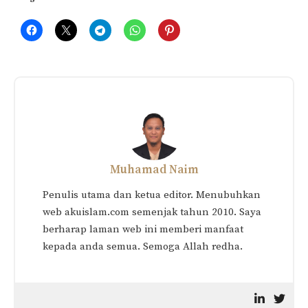
Related
Perbuatan Makruh
TAUBAT NASUHA
Menjadikan Sesorang Itu
(Panduan Lengkap)
Fasiq?