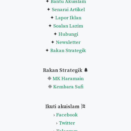
Lihat Senarai Penuh Panduan
Pautan Utama
🌿
✦
Home
✦
Mengenai Akuislam