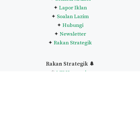
✦
Lapor Iklan
✦
Soalan Lazim
✦
Hubungi
✦
Newsletter
✦
Rakan Strategik
Rakan Strategik 🌲
❈
MK Haramain
❈
Kembara Sufi
Ikuti akuislam
🎏
›
Facebook
›
Twitter
›
Telegram