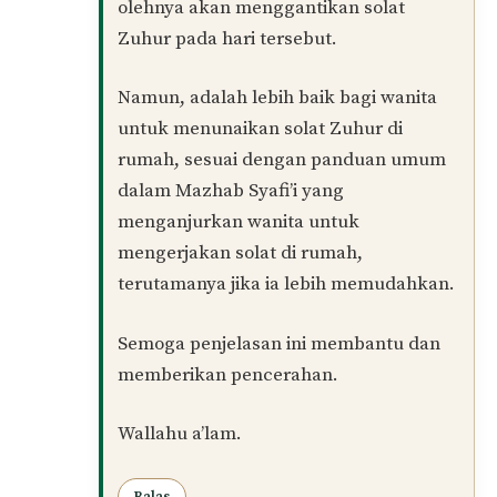
05/11/2024 at 9:35 AM
Wa’alaikumussalam warahmatullahi
wabarakatuh,
Dalam Islam,
kaum wanita tidak
diwajibkan untuk menunaikan solat
Jumaat
. Kewajiban solat Jumaat hanya
dikenakan kepada kaum lelaki,
manakala bagi kaum wanita, solat
fardu Zuhur adalah solat yang perlu
dilaksanakan pada hari Jumaat.
Namun, jika seorang wanita ingin hadir
ke masjid untuk mendirikan solat
Jumaat bersama jemaah, ia dibolehkan,
dan solat Jumaat yang ditunaikan
olehnya akan menggantikan solat