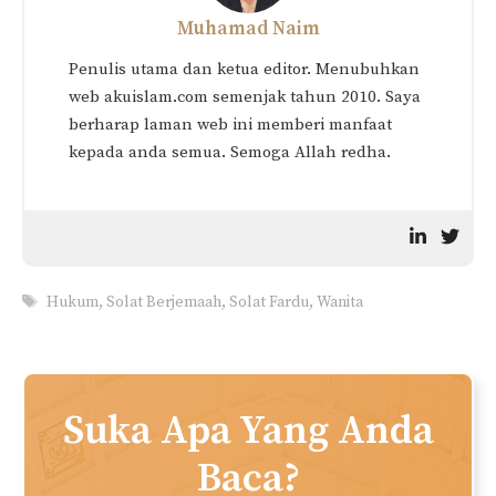
NIAT & CARA SOLAT
Hukum Wanita Berjual Beli
JUMAAT (Panduan
Pada Hari Jumaat
Lengkap Rumi)
Hukum Solat Sunat Ketika
Khutbah Jumaat