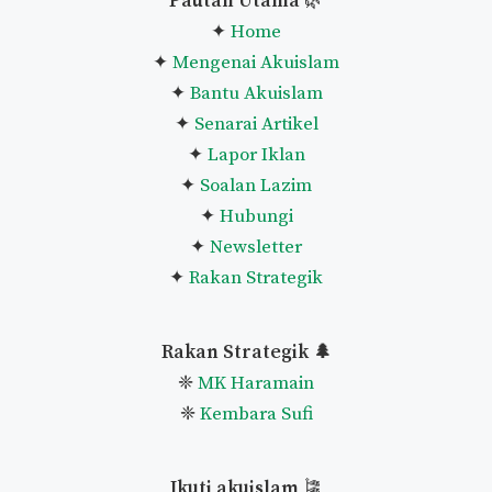
Lihat Senarai Penuh Panduan
Pautan Utama
🌿