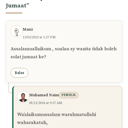
Nama
E-
mel
Simpan nama dan e-mel saya dalam pelayar
ini untuk komen saya yang seterusnya.
6 komentar pada “Hukum Wanita Solat