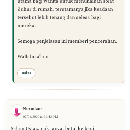
Dalam Islam, kaum wanita
tidak diwajibkan
untuk menunaikan solat Jumaat. Kewajiban
solat Jumaat hanya dikenakan kepada kaum
lelaki. Bagi wanita, mereka dituntut untuk
melaksanakan solat fardu Zuhur seperti
biasa pada hari Jumaat.
Namun, jika seorang wanita ingin menghadiri
solat Jumaat di masjid, Islam
membenarkannya. Solat Jumaat yang
ditunaikan oleh wanita itu akan
menggantikan solat Zuhur pada hari
tersebut, dan tidak perlu lagi mendirikan
solat Zuhur selepasnya. Walaupun begitu,
menurut pandangan Mazhab Syafi’e, lebih
utama bagi wanita untuk menunaikan solat