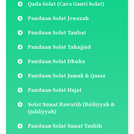
Lakukan carian disini:
Search
for:
Pautan Pantas
Doa Selepas Solat
Panduan Solat Fardu