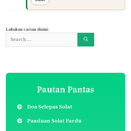
Zuhur pada hari tersebut.
Namun, adalah lebih baik bagi wanita
untuk menunaikan solat Zuhur di
rumah, sesuai dengan panduan umum
dalam Mazhab Syafi’i yang
menganjurkan wanita untuk
mengerjakan solat di rumah,
terutamanya jika ia lebih memudahkan.
Semoga penjelasan ini membantu dan
memberikan pencerahan.
Wallahu a’lam.
Balas