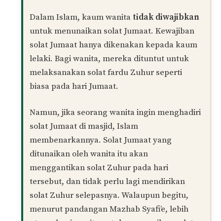
Jumaat”
Manz
13/02/2022 at 1:27 PM
Assalamuallaikum , soalan sy wanita tidak boleh
solat jumaat ke?
Balas
Muhamad Naim
PENULIS
05/11/2024 at 9:37 AM
Wa’alaikumussalam warahmatullahi
wabarakatuh,