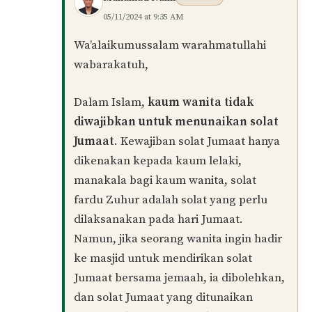
hadir solat jumaat) sahaja. Wanita tidak
terikat dengan hukum ini
Balas
ᴡᴀʀᴅᴀʜ
04/11/2024 at 8:26 PM
ᴀssᴀʟᴀᴍᴜᴀʟᴀɪᴋᴜᴍ ᴜsᴛᴀᴢ sᴀʏᴀ ɪɴɢɪɴ ʙᴇʀᴛᴀɴʏᴀ
ᴀᴘᴀ ᴋᴇ ᴡᴀᴊɪʙ ʙᴀɢɪ ᴋᴀᴜᴍ ᴡᴀɴɪᴛᴀ ᴜɴᴛᴜᴋ sʜᴏʟᴀᴛ
sᴇᴍɪɴɢɢᴜ sᴇᴋᴀʟɪ ɪʏᴀ ɪᴛᴜ ᴅɪ ʜᴀʀɪ ᴊᴜᴍᴀᴀᴛ
Balas
Muhamad Naim
PENULIS