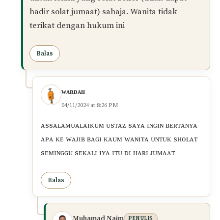
perempuan untuk solat Zohor di hari Jumaat
perlu selepas Lelaki habis solat jumaat? Atau
boleh dilakukan sejurus selepas Azan Zohor?
Balas
Muhamad Naim
PENULIS
08/01/2022 at 7:03 PM
Wassalam.
Tidak betul. Wanita boleh solat zohor sebaik
sahaja masuk zohor.
Yang kena tunggu selesai solat jumaat adalah
untuk lelaki yang solat zohor (tidak dapat