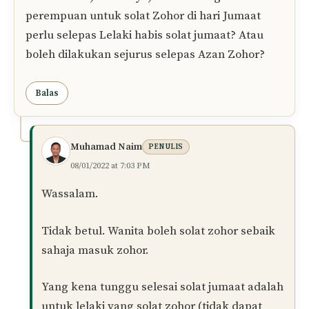
Zuhur di rumah, terutamanya jika keadaan
tersebut lebih tenang dan selesa bagi
mereka.
Semoga penjelasan ini memberi pencerahan.
Wallahu a’lam.
Balas
Noradzmi
07/01/2022 at 12:42 PM
Salam Ustaz, nak tanya, betul ke bagi