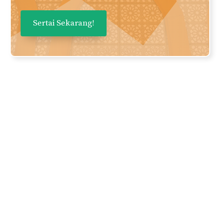
Daftarkan nama dan email anda
untuk mendapatkan panduan dan
perkongsian berkualiti terus ke
inbox anda secara PERCUMA!
Nama
Email Anda
Privasi anda adalah keutamaan kami. Kami tidak bertolak ansur
dengan spam dan kebocoran maklumat kepada pihak ketiga.