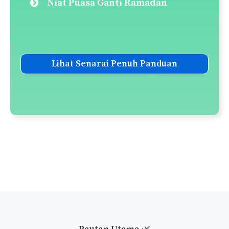
Panduan Solat Tarawih
Panduan Solat Witir
Panduan Solat Sunat Tahiyatul
Masjid
Panduan Solat Sunat Fajar
Senarai Solat-Solat Sunat
Senarai Doa-Doa Harian
Panduan Taubat Nasuha
Panduan Melaksanakan
Qiamullail
Niat Puasa Ganti Ramadan