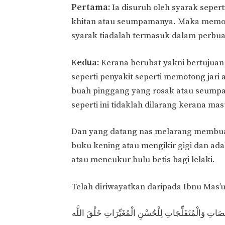
Pertama:
Ia disuruh oleh syarak sepe
khitan atau seumpamanya. Maka memo
syarak tiadalah termasuk dalam perbua
K
edua:
Kerana berubat yakni bertujua
seperti penyakit seperti memotong jar
buah pinggang yang rosak atau seum
seperti ini tidaklah dilarang kerana ma
Dan yang datang nas melarang membua
buku kening atau mengikir gigi dan ad
atau mencukur bulu betis bagi lelaki.
Telah diriwayatkan daripada Ibnu Mas’ud
صَاتِ وَالْمُتَفَلِّجَاتِ لِلْحُسْنِ الْمُغَيِّرَاتِ خَلْقَ اللَّه