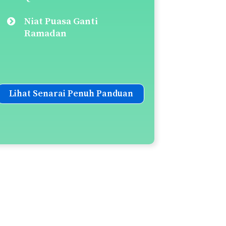
Niat Puasa Ganti
Ramadan
Lihat Senarai Penuh Panduan