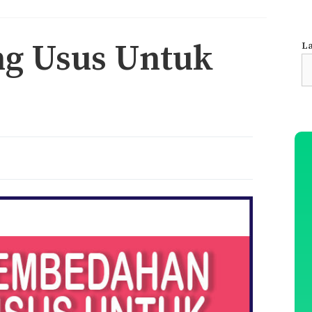
g Usus Untuk
La
S
fo