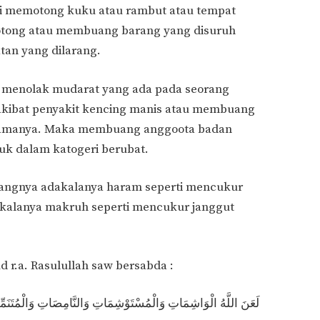
rti memotong kuku atau rambut atau tempat
tong atau membuang barang yang disuruh
tan yang dilarang.
n menolak mudarat yang ada pada seorang
i akibat penyakit kencing manis atau membuang
pamanya. Maka membuang anggoota badan
suk dalam katogeri berubat.
ngnya adakalanya haram seperti mencukur
akalanya makruh seperti mencukur janggut
 r.a. Rasulullah saw bersabda :
لَعَنَ اللَّهُ الْوَاشِمَاتِ وَالْمُسْتَوْشِمَاتِ وَالنَّامِصَاتِ وَالْمُتَنَمِّ