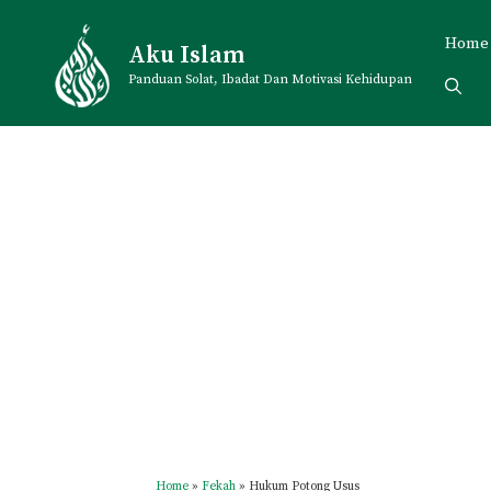
Skip
to
Home
Aku Islam
content
Panduan Solat, Ibadat Dan Motivasi Kehidupan
Home
»
Fekah
»
Hukum Potong Usus