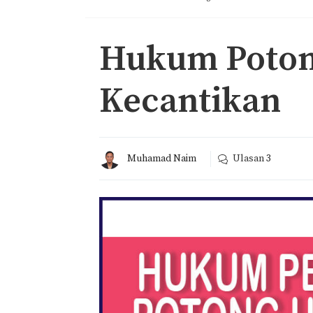
Hukum Poton
Kecantikan
Muhamad Naim
Ulasan
3