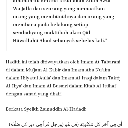
amanah itu kerana takut akan Allah Azza
Wa Jalla dan seorang yang memaafkan
orang yang membunuhnya dan orang yang
membaca pada belakang setiap
sembahyang maktubah akan Qul
Huwallahu Ahad sebanyak sebelas kali.”
Hadith ini telah diriwayatkan oleh Imam At-Tabarani
di dalam Mu’jam Al-Kabir dan Imam Abu Nu’aim
dalam Hilyatul Aulia’ dan Imam Al-Iraqi dalam Takrij
Al-Ihya’ dan Imam Al-Busairi dalam Kitab Al-Ittihaf
dengan sanad yang dhaif.
Berkata Syeikh Zainuddin Al-Hadadi:
(وَرجل قَرَأَ فِي دبر كل صَلَاة) أَي فِي آخر كل مَكْتُوبَة (قل هُوَ