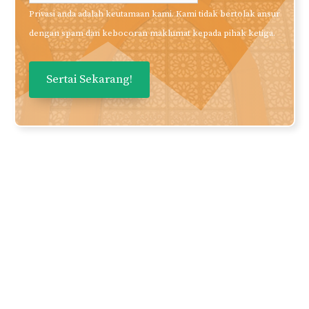
Privasi anda adalah keutamaan kami. Kami tidak bertolak ansur
dengan spam dan kebocoran maklumat kepada pihak ketiga.