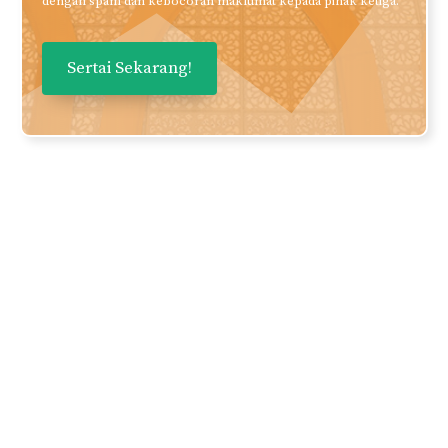
Daftarkan nama dan email anda
untuk mendapatkan panduan dan
perkongsian berkualiti terus ke
inbox anda secara PERCUMA!
Nama
Email Anda
Privasi anda adalah keutamaan kami. Kami tidak bertolak ansur
dengan spam dan kebocoran maklumat kepada pihak ketiga.