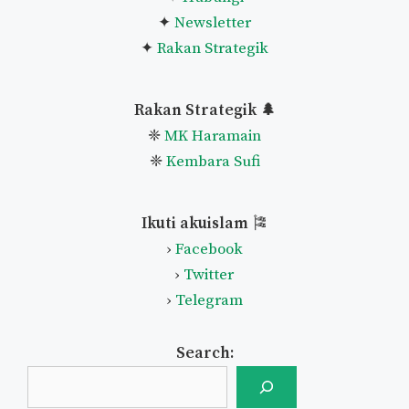
Pautan Utama
🌿
✦
Home
✦
Mengenai Akuislam
✦
Bantu Akuislam
✦
Senarai Artikel
✦
Lapor Iklan
✦
Soalan Lazim
✦
Hubungi
✦
Newsletter