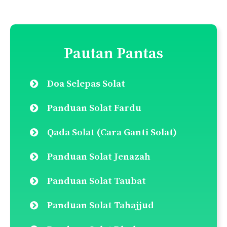
Afdhal”
hafizah
25/08/2021 at 6:19 PM
yang wanita pulakk ??
Balas
Lakukan carian disini:
Search
for: