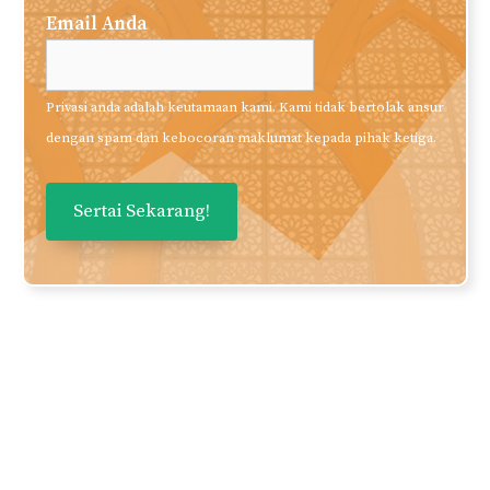
Suka Apa Yang Anda
Baca?
Daftarkan nama dan email anda
untuk mendapatkan panduan dan
perkongsian berkualiti terus ke
inbox anda secara PERCUMA!
Nama