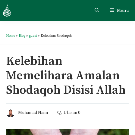
Menu
Home
»
Blog
»
guest
»
Kelebihan Shodaqoh
Kelebihan
Memelihara Amalan
Shodaqoh Disisi Allah
Muhamad Naim
Ulasan
0