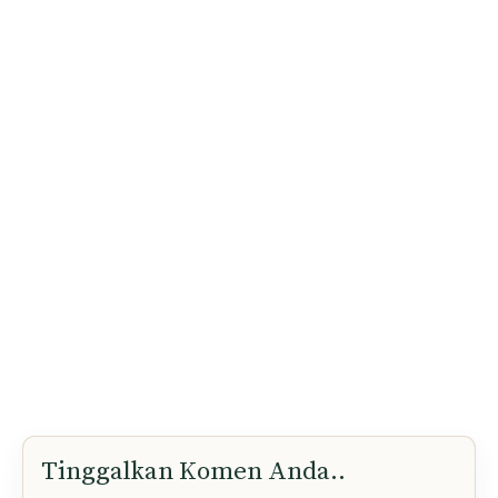
Email Anda
Privasi anda adalah keutamaan kami. Kami tidak bertolak ansur
dengan spam dan kebocoran maklumat kepada pihak ketiga.