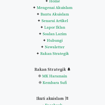
Lihat Senarai Penuh Panduan
Pautan Utama
🌿
✦
Home