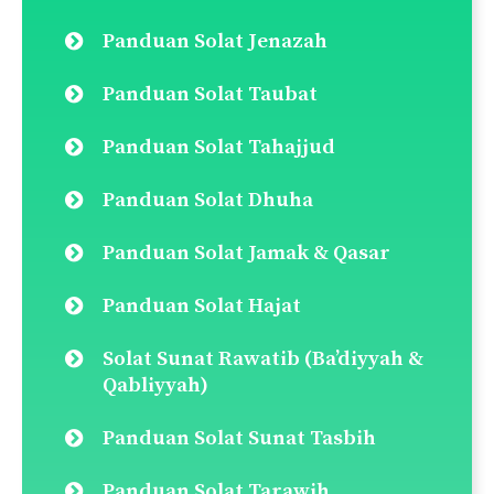
Lakukan carian disini:
Search
for:
Pautan Pantas
Doa Selepas Solat
Panduan Solat Fardu
Qada Solat (Cara Ganti Solat)