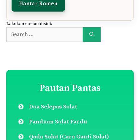
Komen
Nama
E-
mel
Simpan nama dan e-mel saya dalam pelayar
ini untuk komen saya yang seterusnya.