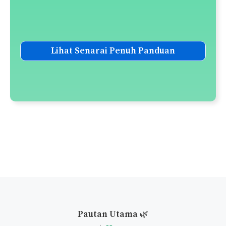
Panduan Solat Witir
Panduan Solat Sunat Tahiyatul
Masjid
Panduan Solat Sunat Fajar
Senarai Solat-Solat Sunat
Senarai Doa-Doa Harian
Panduan Taubat Nasuha
Panduan Melaksanakan
Qiamullail
Niat Puasa Ganti Ramadan