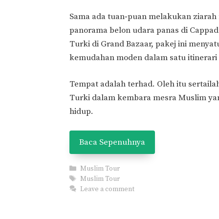
Sama ada tuan‑puan melakukan ziarah
panorama belon udara panas di Cappad
Turki di Grand Bazaar, pakej ini menya
kemudahan moden dalam satu itinerari p
Tempat adalah terhad. Oleh itu sertaila
Turki dalam kembara mesra Muslim ya
hidup.
Baca Sepenuhnya
Categories
Muslim Tour
Tags
Muslim Tour
Leave a comment