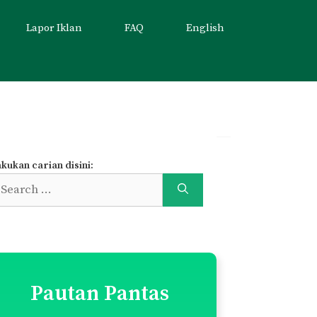
Lapor Iklan
FAQ
English
kukan carian disini:
earch
r:
Pautan Pantas