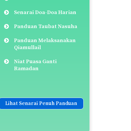
Senarai Doa-Doa Harian
Panduan Taubat Nasuha
Panduan Melaksanakan
Qiamullail
Niat Puasa Ganti
Ramadan
Lihat Senarai Penuh Panduan