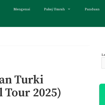
Mengenai
Pakej Umrah
Panduan
La
S
fo
an Turki
l Tour 2025)