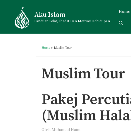
Skip
to
Home
Aku Islam
content
Panduan Solat, Ibadat Dan Motivasi Kehidupan
Home
»
Muslim Tour
Muslim Tour
Pakej Percuti
(Muslim Hala
Oleh
Muhamad Naim