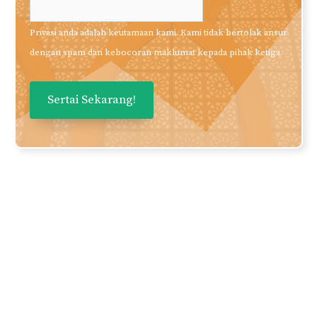
Privasi anda adalah keutamaan kami. Kami tidak bertolak ansur
dengan spam dan kebocoran maklumat kepada pihak ketiga.