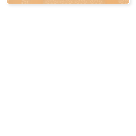
perkongsian berkualiti terus ke
inbox anda secara PERCUMA!
Nama
Email Anda
Privasi anda adalah keutamaan kami. Kami tidak bertolak ansur
dengan spam dan kebocoran maklumat kepada pihak ketiga.