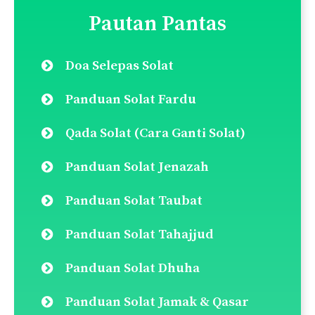
Nama
E-
mel
Simpan nama dan e-mel saya dalam pelayar
ini untuk komen saya yang seterusnya.
Lakukan carian disini:
Search
for: