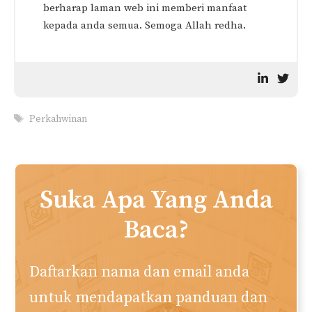
Tempoh 9 Bulan
SUNAT MUAKKAD:
Maksud & Contoh Sunat
Muakkad
Muhamad Naim
Penulis utama dan ketua editor. Menubuhkan
web akuislam.com semenjak tahun 2010. Saya