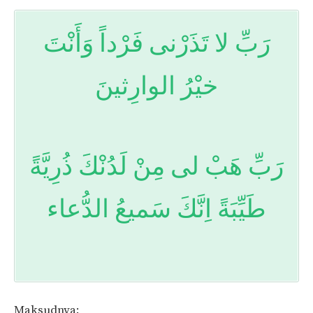
رَبِّ لا تَذَرْنى فَرْداً وَأَنْتَ
خيْرُ الوارِثينَ
رَبِّ هَبْ لى مِنْ لَدُنْكَ ذُرِيَّةً
طَيِّبَةً اِنَّكَ سَميعُ الدُّعاء
Maksudnya: