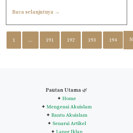
Baca selanjutnya →
N
1
…
191
192
193
194
Pautan Utama
🌿
✦
Home
✦
Mengenai Akuislam
✦
Bantu Akuislam
✦
Senarai Artikel
✦
Lapor Iklan