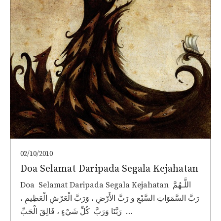
02/10/2010
Doa Selamat Daripada Segala Kejahatan
Doa Selamat Daripada Segala Kejahatan اللَّـهُمَّ
رَبَّ السَّمَوَاتِ السَّبْعِ و رَبَّ الأَرْضِ ، وَرَبَّ الْعَرْشِ الْعَظِيمِ ،
رَبَّنَا وَرَبَّ كُلِّ شَيْءٍ ، فَالِقَ الْحَبِّ …