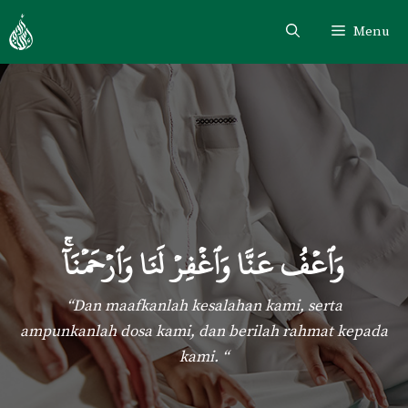
Skip
Menu
to
content
وَٱعۡفُ عَنَّا وَٱغۡفِرۡ لَنَا وَٱرۡحَمۡنَآ
“Dan maafkanlah kesalahan kami, serta
ampunkanlah dosa kami, dan berilah rahmat kepada
kami. “