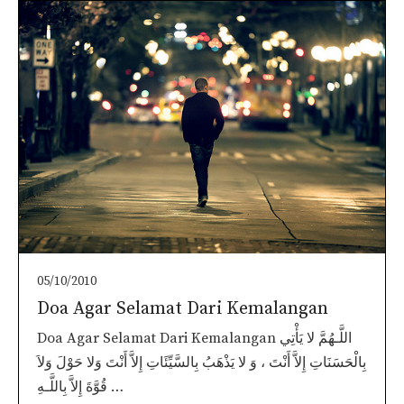
05/10/2010
Doa Agar Selamat Dari Kemalangan
Doa Agar Selamat Dari Kemalangan اللَّـهُمَّ لا يَأْتِي
بِالْحَسَنَاتِ إِلاَّ أَنْتَ ، وَ لا يَذْهَبُ بِالسَّيِّئَاتِ إِلاَّ أَنْتَ وَلا حَوْلَ وَلاَ
قُوَّةَ إِلاَّ بِاللَّـهِ …