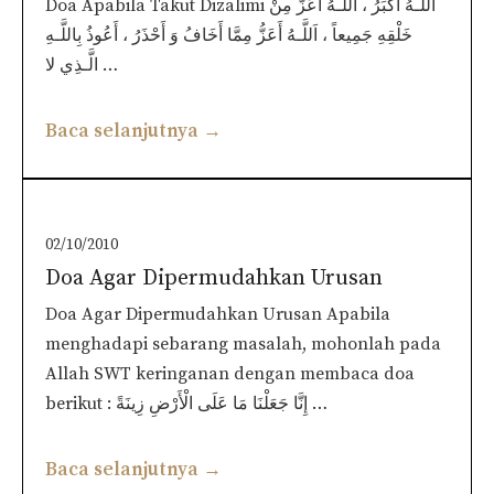
Doa Apabila Takut Dizalimi اَللَّـهُ أكْبَرُ ، اَللَّـهُ أَعَزُّ مِنْ
خَلْقِهِ جَمِيعاً ، اَللَّـهُ أَعَزُّ مِمَّا أَخَافُ وَ أَحْذَرُ ، أَعُوذُ بِاللَّـهِ
الَّـذِي لا …
Baca selanjutnya →
02/10/2010
Doa Agar Dipermudahkan Urusan
Doa Agar Dipermudahkan Urusan Apabila
menghadapi sebarang masalah, mohonlah pada
Allah SWT keringanan dengan membaca doa
berikut : إِنَّا جَعَلْنَا مَا عَلَى الْأَرْضِ زِينَةً …
Baca selanjutnya →