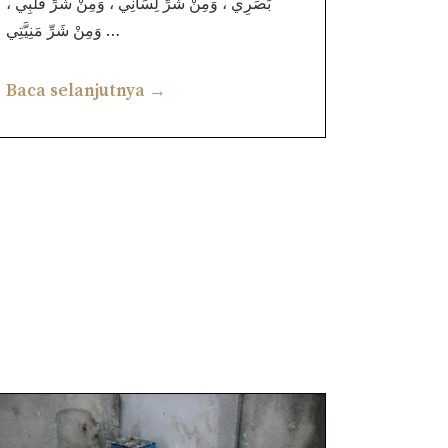
بَصَرِي ، وَمِنْ شَرِّ لِسَانِي ، وَمِنْ شَرِّ قَلْبِي ،
وَمِنْ شَرِّ مَنِيَّتِي …
Baca selanjutnya →