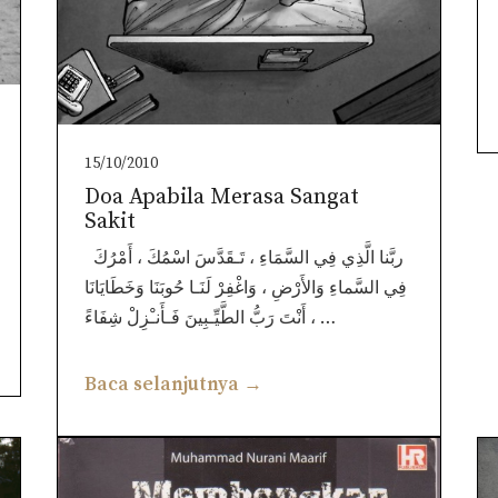
15/10/2010
Doa Apabila Merasa Sangat
Sakit
ربَّنا الَّذِي فِي السَّمَاءِ ، تَـقَدَّسَ اسْمُكَ ، أَمْرُكَ
فِي السَّماءِ وَالأَرْضِ ، وَاغْفِرْ لَنَـا حُوبَنَا وَخَطَايَانَا
، أَنْتَ رَبُّ الطَّيِّـبِينَ فَـأَنـْزِلْ شِفَاءً …
Baca selanjutnya →