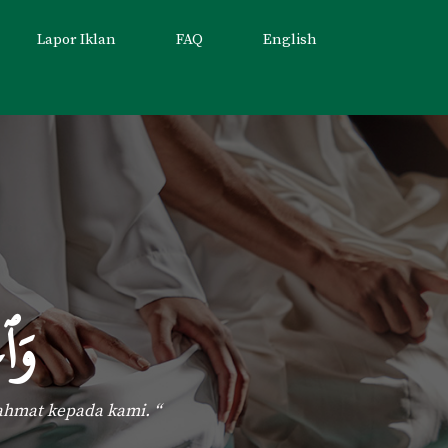
Lapor Iklan
FAQ
English
وَٱع
ahmat kepada kami. “