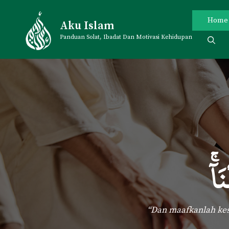
Skip
to
Home
Aku Islam
content
Panduan Solat, Ibadat Dan Motivasi Kehidupan
َآ
“Dan maafkanlah kes