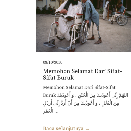
08/10/2010
Memohon Selamat Dari Sifat-
Sifat Buruk
Memohon Selamat Dari Sifat-Sifat
Buruk اللهُمَّ إِنِّي أَعُوذُبِكَ مِنَ الْجُبْنِ ، وَ أَعُوذُبِكَ
مِنَ الْبُخْلِ ، وَ أَعُوذُبِكَ مِنَ أَنْ أُرَدَّ إِلَى أَرذَلِ
الْعُمُرِ …
Baca selanjutnya →