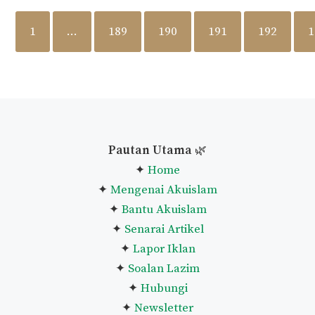
1
…
189
190
191
192
1
Pautan Utama
🌿
✦
Home
✦
Mengenai Akuislam
✦
Bantu Akuislam
✦
Senarai Artikel
✦
Lapor Iklan
✦
Soalan Lazim
✦
Hubungi
✦
Newsletter