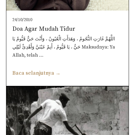
24/10/2010
Doa Agar Mudah Tidur
اللَّهُمَّ غَارَتِ النُّجُومُ ، وَهَدَأَتِ الْعُيُونُ ، وَأَنْتَ حَيٌّ قَيُّومٌ يَا
حَيُّ ، يَا قَيُّومُ ، أَنِمْ عَيْنَيَّ وَأَهْدِئْ لَيْلِي Maksudnya: Ya
Allah, telah …
Baca selanjutnya →