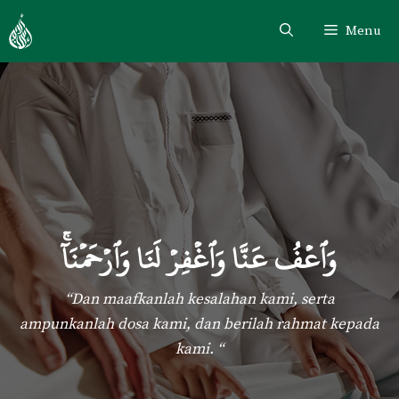
Skip
Menu
to
content
وَٱعۡفُ عَنَّا وَٱغۡفِرۡ لَنَا وَٱرۡحَمۡنَآ
“Dan maafkanlah kesalahan kami, serta
ampunkanlah dosa kami, dan berilah rahmat kepada
kami. “